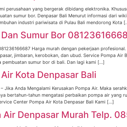
mi perusahaan yang bergerak dibidang elektronika. Khususn
uatan sumur bor. Denpasar Bali Menurut informasi dari wik
tumbuhan industri pariwisata di Pulau Bali mendorong Kota [
li Dan Sumur Bor 0812361666
 081236166687 Harga murah dengan pekerjaan profesional. K
pasar, jimbaran, kerobokan, dan ubud. Service Pompa Air B
 pembuatan sumur bor di bali. Dan lagi kami […]
Air Kota Denpasar Bali
i – Jika Anda Mengalami Kerusakan Pompa Air. Maka serah
caya bertahun-tahun mengatasi perbaikan pompa air yang 
ervice Center Pompa Air Kota Denpasar Bali Kami […]
 Air Denpasar Murah Telp. 