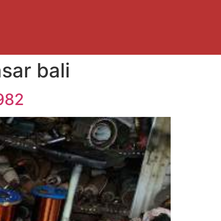
sar bali
982