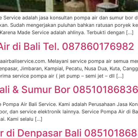
Service adalah jasa konsultan pompa air dan sumur bor di 
an. Sudah mengerjakan puluhan bahkan ratusan poryek kes
arena Made Service adalah ahlinya. Terbukti dengan […]
ir di Bali Tel. 087860176982
aairbaliservice.com. Melayani service pompa air semua mer
Denpasar, Jimbaran, Kampial, Pecatu, Nusa Dua, Kuta, Cang
ima service pompa air ( jet pump – semi jet – dll […]
 Bali & Sumur Bor 0851018683
 Pompa Air Bali Service. Kami adalah Perusahaan Jasa Kons
bor, dan service elektronik lainnya. Service Pompa Air di B
. Kami selalu […]
r di Denpasar Bali 08510186